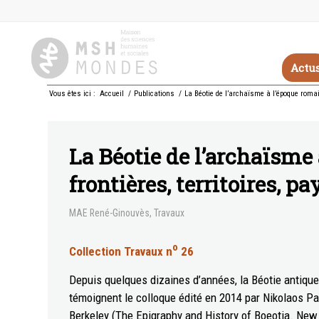
Actu
Vous êtes ici :
Accueil
/
Publications
/
La Béotie de l’archaïsme à l’époque romaine
La Béotie de l’archaïsme 
frontières, territoires, p
MAE René-Ginouvès
,
Travaux
o
Collection Travaux n
26
Depuis quelques dizaines d’années, la Béotie antique e
témoignent le colloque édité en 2014 par Nikolaos Pa
Berkeley (The Epigraphy and History of Boeotia. New