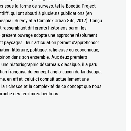
sous la forme de surveys, tel le Boeotia Project
liff, qui ont abouti à plusieurs publications (en
Thespiai: Survey at a Complex Urban Site, 2017). Conçu
 rassemblant différents historiens parmi les
 le présent ouvrage adopte une approche résolument
s et paysages : leur articulation permet d’appréhender
iation littéraire, politique, religieuse ou économique,
 koinon dans son ensemble. Aux deux premiers
t à une historiographie désormais classique, il a paru
uction française du concept anglo-saxon de landscape.
e, en effet, celui-ci connaît actuellement une
te la richesse et la complexité de ce concept que nous
pproche des territoires béotiens.