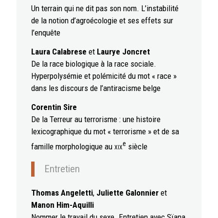
Un terrain qui ne dit pas son nom. L’instabilité
de la notion d’agroécologie et ses effets sur
l’enquête
Laura Calabrese
et
Laurye Joncret
De la race biologique à la race sociale.
Hyperpolysémie et polémicité du mot « race »
dans les discours de l’antiracisme belge
Corentin Sire
De la Terreur au terrorisme : une histoire
lexicographique du mot « terrorisme » et de sa
e
famille morphologique au
xix
siècle
Entretien
Thomas Angeletti
,
Juliette Galonnier
et
Manon Him-Aquilli
Nommer le travail du sexe. Entretien avec Sïana,