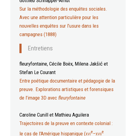
Gottlieb
Schnapper-Arndt
Sur la méthodologie des enquêtes sociales.
Avec une attention particulière pour les
nouvelles enquêtes sur l’usure dans les
campagnes (1888)
Entretiens
fleuryfontaine
, Cécile
Boëx
, Milena
Jakšić
et
Stefan
Le Courant
Entre poétique documentaire et pédagogie de la
preuve. Explorations artistiques et forensiques
de l’image 3D avec
fleuryfontaine
Caroline
Cunill
et Mathieu
Aguilera
Trajectoires de la preuve en contexte colonial :
e
e
le cas de l’Amérique hispanique (
xvi
–
xvii