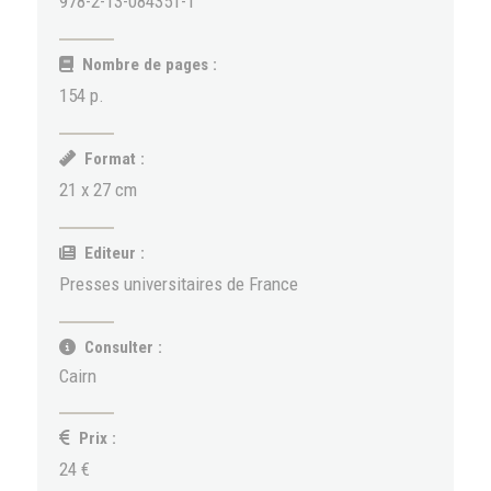
978-2-13-084351-1
Nombre de pages :
154 p.
Format :
21 x 27 cm
Editeur :
Presses universitaires de France
Consulter :
Cairn
Prix :
24 €