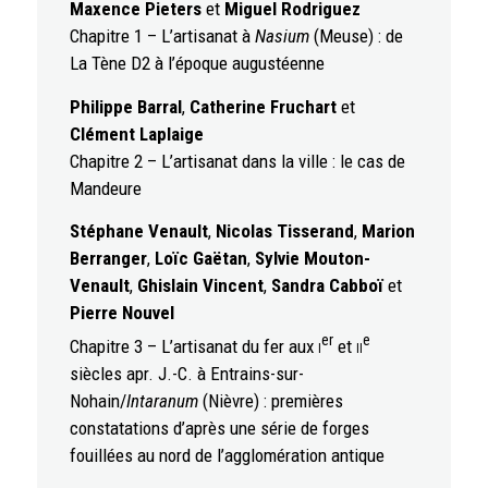
Maxence Pieters
et
Miguel Rodriguez
Chapitre 1 – L’artisanat à
Nasium
(Meuse) : de
La Tène D2 à l’époque augustéenne
Philippe Barral
,
Catherine Fruchart
et
Clément Laplaige
Chapitre 2 – L’artisanat dans la ville : le cas de
Mandeure
Stéphane Venault
,
Nicolas Tisserand
,
Marion
Berranger
,
Loïc Gaëtan
,
Sylvie Mouton-
Venault
,
Ghislain Vincent
,
Sandra Cabboï
et
Pierre Nouvel
er
e
Chapitre 3 – L’artisanat du fer aux
i
et
ii
siècles apr. J.-C. à Entrains-sur-
Nohain/
Intaranum
(Nièvre) : premières
constatations d’après une série de forges
fouillées au nord de l’agglomération antique