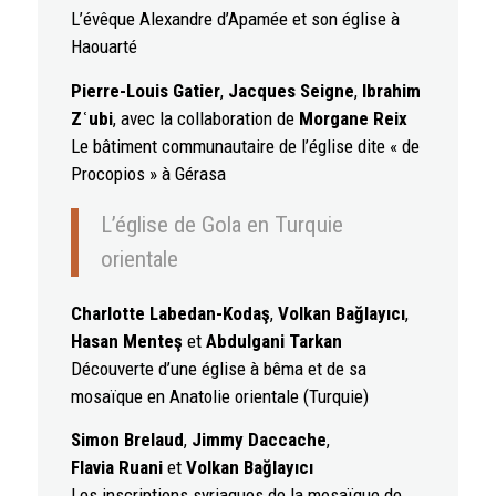
L’évêque Alexandre d’Apamée et son église à
Haouarté
Pierre-Louis Gatier
,
Jacques Seigne
,
Ibrahim
Zʿubi
, avec la collaboration de
Morgane Reix
Le bâtiment communautaire de l’église dite « de
Procopios » à Gérasa
L’église de Gola en Turquie
orientale
Charlotte Labedan-Kodaş
,
Volkan Bağlayıcı
,
Hasan Menteş
et
Abdulgani Tarkan
Découverte d’une église à bêma et de sa
mosaïque en Anatolie orientale (Turquie)
Simon Brelaud
,
Jimmy Daccache
,
Flavia Ruani
et
Volkan Bağlayıcı
Les inscriptions syriaques de la mosaïque de