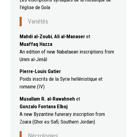
l’église de Gola
Variétés
Mahdi al-Zoubi
,
Ali al-Manaser
et
Muaffaq Hazza
An edition of new Nabataean inscriptions from
Umm al-Jimāl
Pierre-Louis Gatier
Poids inscrits de la Syrie hellénistique et
romaine (IV)
Musallam R. al-Rawahneh
et
Gonzalo Fontana Elboj
A new Byzantine funerary inscription from
Zoara (Ghor es-Safi; Southern Jordan)
Nécrologies