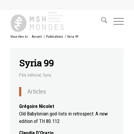
Vous êtes ici :
Accueil
/
Publications
/
Syria 99
Syria 99
Pôle éditorial
,
Syria
Articles
Grégoire Nicolet
Old Babylonian god-lists in retrospect: A new
edition of TH 80.112
Claudia D’Orazio