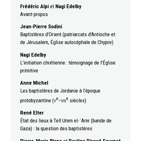
Frédéric Alpi
et
Nagi Edelby
Avant-propos
Jean-Pierre Sodini
Baptistères d’Orient (patriarcats d’Antioche et
de Jérusalem, Église autocéphale de Chypre)
Nagi Edelby
L’initiation chrétienne : témoignage de l’Église
primitive
Anne Michel
Les baptistères de Jordanie à l’époque
e
e
protobyzantine (
v
–
viii
siècles)
René Elter
État des lieux à Tell Umm el-ʿAmr (bande de
Gaza) : la question des baptistères
Pierre-Marie Blanc
et
Pauline Piraud-Fournet