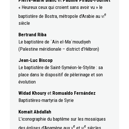
« Heureux ceux qui croient sans avoir vu » le
e
baptistère de Bostra, métropole d’Arabie au
vi
siècle
Bertrand Riba
Le baptistère de ʿAïn el-Maʿmoudiyeh
(Palestine méridionale – district d’Hébron)
Jean-Luc Biscop
Le baptistère de Saint-Syméon-le-Stylite : sa
place dans le dispositif de pèlerinage et son
évolution
Widad Khoury
et
Romualdo Fernández
Baptistères-martyria de Syrie
Komait Abdallah
L’iconographie du baptême sur les mosaïques
e
e
des églises d’Apamène aux
v
et
vi
siècles