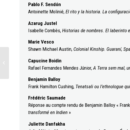
Pablo F. Sendón
Antoinette Molinié,
El rito y la historia. La configur
Azarug Justel
Isabelle Combès,
Historias de nombres. El laberinto e
Marie Vesco
Shawn Michael Austin,
Colonial Kinship. Guaraní, Sp
Bulletin de la Société
Capucine Boidin
préhistorique française
Rafael Fernandes Mendes Júnior,
A Terra sem mal, u
2022/4
Benjamin Balloy
Frank Hamilton Cushing,
Tenatsali ou l’ethnologue qu
Frédéric Saumade
Réponse au compte rendu de Benjamin Balloy « Fran
transformé en Indien
»
Juliette Danfakha