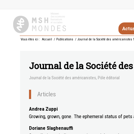
Actu
Vous êtes ici :
Accueil
/
Publications
/
Journal de la Société des américanistes 
Journal de la Société de
Journal de la Société des américanistes
,
Pôle éditorial
Articles
Andrea Zuppi
Growing, grown, gone. The ephemeral status of pets
Doriane Slaghenauffi