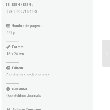
ISBN / ISSN :
978-2-902715-19-0
Nombre de pages :
257 p.
Format :
16 x 24 cm
Editeur :
Société des américanistes
Consulter :
OpenEdition Journals
Acheter l'ouvrage :