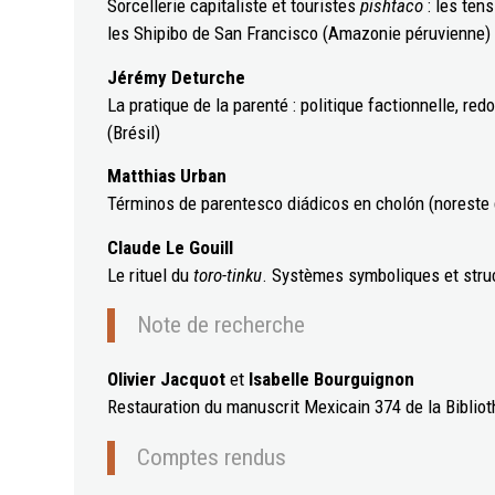
Sorcellerie capitaliste et touristes
pishtaco
: les ten
les Shipibo de San Francisco (Amazonie péruvienne)
Jérémy Deturche
La pratique de la parenté : politique factionnelle, re
(Brésil)
Matthias Urban
Términos de parentesco diádicos en cholón (noreste
Claude Le Gouill
Le rituel du
toro-tinku
. Systèmes symboliques et stru
Note de recherche
Olivier Jacquot
et
Isabelle Bourguignon
Restauration du manuscrit Mexicain 374 de la Bibliot
Comptes rendus