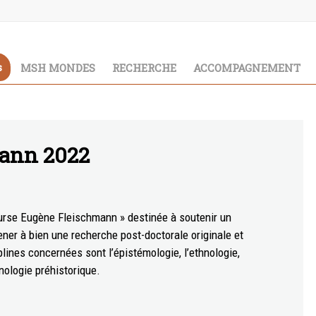
s
MSH MONDES
RECHERCHE
ACCOMPAGNEMENT
ann 2022
rse Eugène Fleischmann » destinée à soutenir un
ener à bien une recherche post-doctorale originale et
plines concernées sont l’épistémologie, l’ethnologie,
nologie préhistorique.