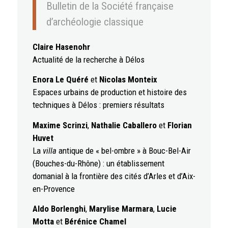
Bulletin de la Société française
d’archéologie classique
Claire Hasenohr
Actualité de la recherche à Délos
Enora Le Quéré
et
Nicolas Monteix
Espaces urbains de production et histoire des
techniques à Délos : premiers résultats
Maxime Scrinzi
,
Nathalie Caballero
et
Florian
Huvet
La
villa
antique de « bel-ombre » à Bouc-Bel-Air
(Bouches-du-Rhône) : un établissement
domanial à la frontière des cités d’Arles et d’Aix-
en-Provence
Aldo Borlenghi
,
Marylise Marmara
,
Lucie
Motta
et
Bérénice Chamel